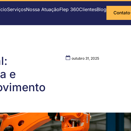
ício
Serviços
Nossa Atuação
Flep 360
Clientes
Blog
Contato
l:
outubro 31, 2025
a e
ovimento